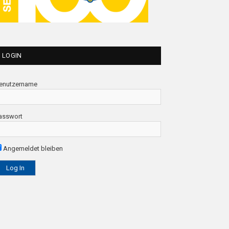
LOGIN
enutzername
asswort
Angemeldet bleiben