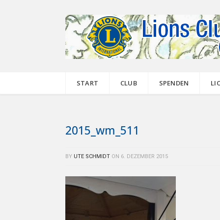
START
CLUB
SPENDEN
LI
2015_wm_511
BY
UTE SCHMIDT
ON
6. DEZEMBER 2015