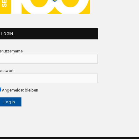
LOGIN
enutzername
asswort
Angemeldet bleiben