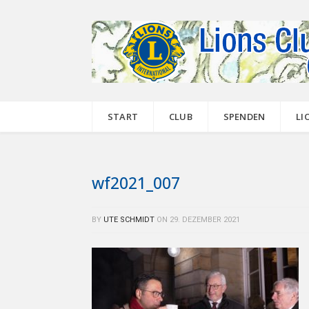
START
CLUB
SPENDEN
LI
wf2021_007
BY
UTE SCHMIDT
ON
29. DEZEMBER 2021