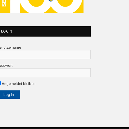
LOGIN
enutzername
asswort
Angemeldet bleiben