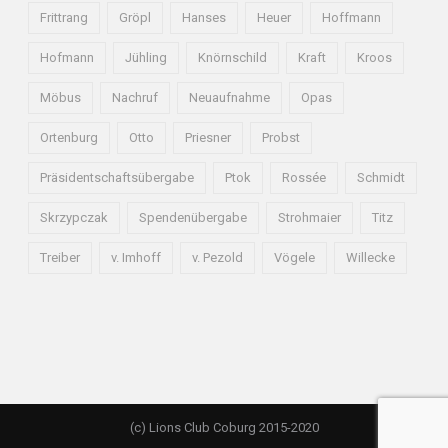
Frittrang
Gröpl
Hanses
Heuer
Hoffmann
Hofmann
Jühling
Knörnschild
Kraft
Kroos
Möbus
Nachruf
Neuaufnahme
Opas
Ortenburg
Otto
Priesner
Probst
Präsidentschaftsübergabe
Ptok
Rossée
Schmidt
Skrzypczak
Spendenübergabe
Strohmaier
Titz
Treiber
v. Imhoff
v. Pezold
Vögele
Willecke
(c) Lions Club Coburg 2015-2020